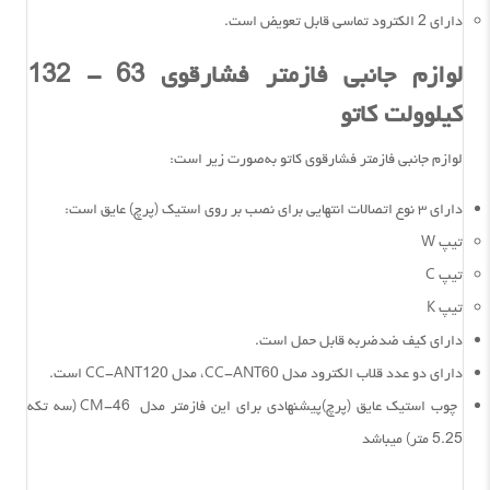
دارای 2 الکترود تماسی قابل تعویض است.
لوازم جانبی فازمتر فشارقوی 63 - 132
کیلوولت کاتو
لوازم جانبی فازمتر فشارقوی کاتو به‌صورت زیر است:
دارای ۳ نوع اتصالات انتهایی برای نصب بر روی استیک (پرچ) عایق است:
تیپ W
تیپ C
تیپ K
دارای کیف ضدضربه قابل حمل است.
دارای دو عدد قلاب الکترود مدل CC-ANT60، مدل CC-ANT120 است.
چوب استیک عایق (پرچ)پیشنهادی برای این فازمتر مدل CM-46 (سه تکه
5.25 متر) میباشد