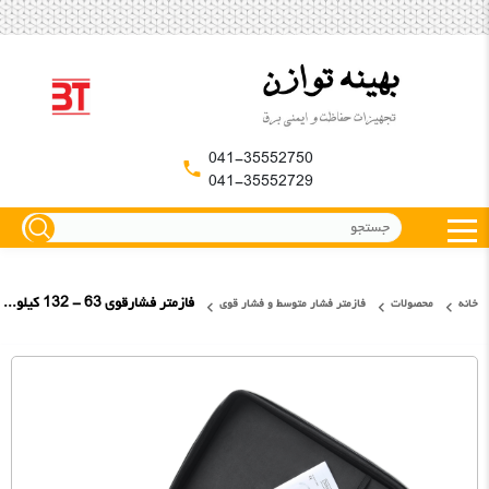
041-35552750
041-35552729
فازمتر فشارقوی 63 - 132 کیلوولت کاتو فرانسه
خانه
محصولات
فازمتر فشار متوسط و فشار قوی