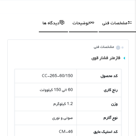
مشخصات فنی
توضیحات
دیدگاه ها
مشخصات فنی
فازمتر فشار قوی
کد محصول
CC-265-60/150
رنج کاری
60 الی 150 کیلوولت
وزن
1.2 کیلوگرم
نوع آلارم
صوتی و نوری
کد استیک عایق
CM-46