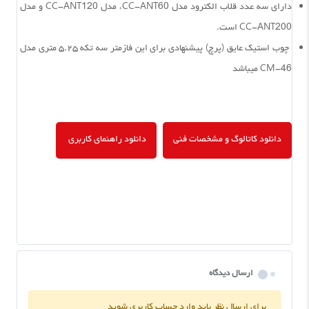
دارای سه عدد قلاب الکترود مدل CC-ANT60، مدل CC-ANT120 و مدل
CC-ANT200 است.
چوب استیک عایق (پرچ) پیشنهادی برای این فازمتر سه تکه ۵.۲۵ متری مدل
CM-46 میباشد
دانلود کاتالوگ و مشخصات فنی
دانلود راهنمای کاربری
ارسال دیدگاه
برای ارسال نظر باید وارد حساب کاربری شوید