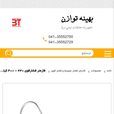
041-35552750
041-35552729
فازمتر فشارقوی ۲۳۰ - ۴۰۰ کیلوولت کاتو فرانسه
خانه
محصولات
فازمتر فشار متوسط و فشار قوی