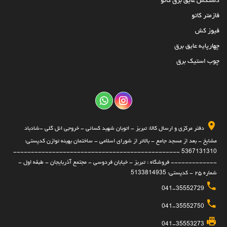
دستکش عایق برق کاتو
فازمتر کاتو
فیوز کش
چهارپایه عایق برق
چوب استیک برق
دفتر مرکزی و ارسال کالا: تبریز - اتوبان شهید کسائی - خروجی ائل گلی -شادباد
مشایخ - بعد از مسجد جامع - بالاتر از شورای اسلامی - ساختمان بهینه توازن کدپستی:
5367131310 -----------------------------------------------
------------- فروشگاه : تبریز - خیابان فردوسی - مجتمع آذربایجان - طبقه اول -
شماره ۲۵ - کدپستی: 5133814935
041-35552729
041-35552750
041-35553273