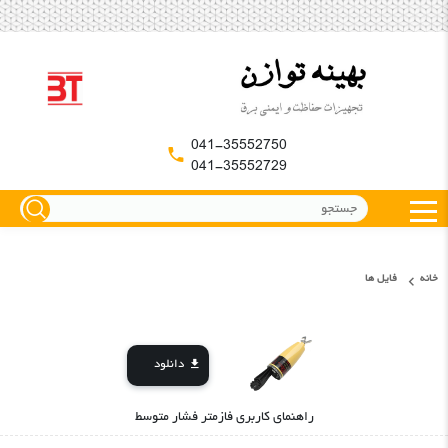
041-35552750
041-35552729
خانه
فایل ها
دانلود
راهنمای کاربری فازمتر فشار متوسط