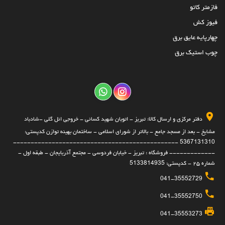
فازمتر کاتو
فیوز کش
چهارپایه عایق برق
چوب استیک برق
دفتر مرکزی و ارسال کالا: تبریز - اتوبان شهید کسائی - خروجی ائل گلی -شادباد
مشایخ - بعد از مسجد جامع - بالاتر از شورای اسلامی - ساختمان بهینه توازن کدپستی:
5367131310 -----------------------------------------------
------------- فروشگاه : تبریز - خیابان فردوسی - مجتمع آذربایجان - طبقه اول -
شماره ۲۵ - کدپستی: 5133814935
041-35552729
041-35552750
041-35553273