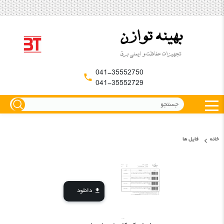
041-35552750
041-35552729
خانه
فایل ها
دانلود