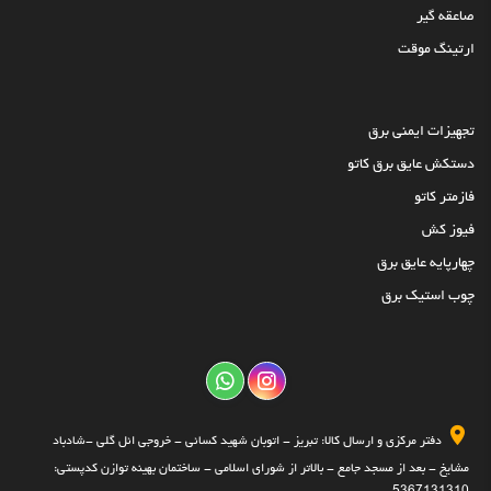
صاعقه گیر
ارتینگ موقت
تجهیزات ایمنی برق
دستکش عایق برق کاتو
فازمتر کاتو
فیوز کش
چهارپایه عایق برق
چوب استیک برق
دفتر مرکزی و ارسال کالا: تبریز - اتوبان شهید کسائی - خروجی ائل گلی -شادباد
مشایخ - بعد از مسجد جامع - بالاتر از شورای اسلامی - ساختمان بهینه توازن کدپستی: