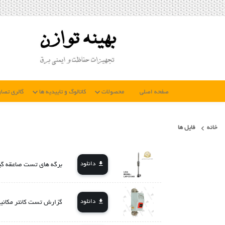
صفحه اصلی
محصولات
کاتالوگ و تاییدیه ها
گالری تصاو
خانه
فایل ها
دانلود
برگه های تست صاعقه گیر لیوا LiVA مدل 
دانلود
گزارش تست کانتر مکانیکی KER X