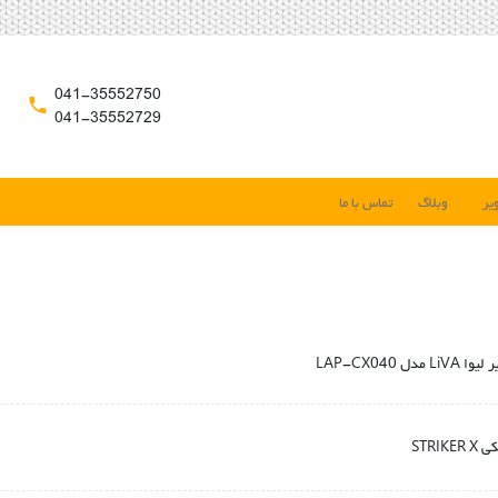
041-35552750
041-35552729
یر
وبلاگ
تماس با ما
LAP-CX040
STRI