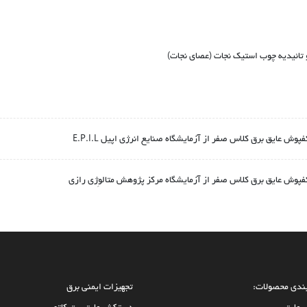
تائیدیه چوب استیک نجات (عصای نجات)
ش عایق برق کلاس صفر از آزمایشگاه صنایع انرژی اپیل E.P.I.L
پوش عایق برق کلاس صفر از آزمایشگاه مرکز پژوهش متالوِژی رازی
ندی محصولات:
تجهیزات ایمنی برق