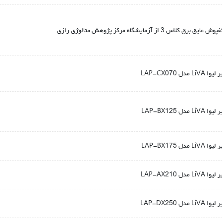
 از آزمایشگاه مرکز پژوهش متالوِژی رازی
LAP-CX070
LAP-BX125
LAP-BX175
LAP-AX210
LAP-DX250