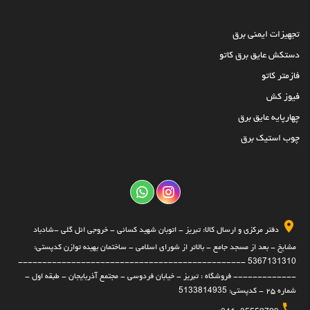
تجهیزات ایمنی برق
دستکش عایق برق کاتو
فازمتر کاتو
فیوز کش
چهارپایه عایق برق
چوب استیک برق
دفتر مرکزی و ارسال کالا: تبریز - اتوبان شهید کسائی - خروجی ائل گلی -شادباد
مشایخ - بعد از مسجد جامع - بالاتر از شورای اسلامی - ساختمان بهینه توازن کدپستی:
5367131310 -----------------------------------------------
------------- فروشگاه : تبریز - خیابان فردوسی - مجتمع آذربایجان - طبقه اول -
شماره ۲۵ - کدپستی: 5133814935