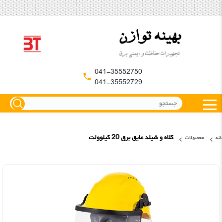
041-35552750
041-35552729
کلاه و شیلد عایق برق 20 کیلوولت
نه
محصولات