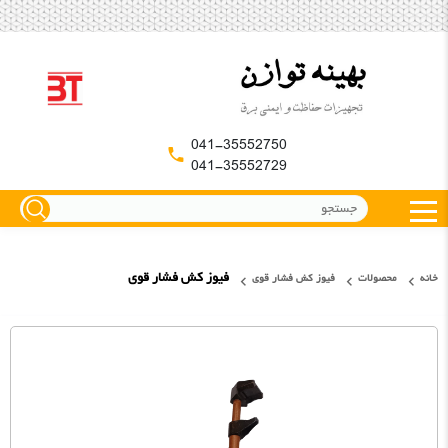
041-35552750
041-35552729
فیوز کش فشار قوی
خانه
محصولات
فیوز کش فشار قوی