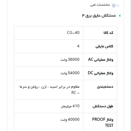
مشخصات فنی
دستکش عایق برق ۴
کد کالا
CG-40
کلاس عایقی
4
ولتاژ عملیاتی AC
36000 ولت
ولتاژ عملیاتی DC
54000 ولت
دسته‌بندی
مقاوم در برابر اسید ، ازن ، روغن و سرما
- RC
طول دستکش
410 میلیمتر
ولتاژ PROOF
40000 ولت
TEST