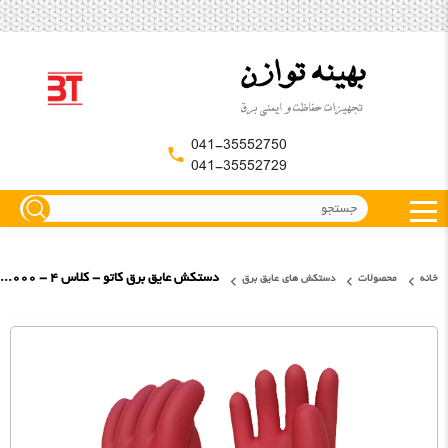
041-35552750
041-35552729
دستکش عایق برق کاتو - کلاس ۴ - ۳۶۰۰۰ ولت
خانه
محصولات
دستکش های عایق برق