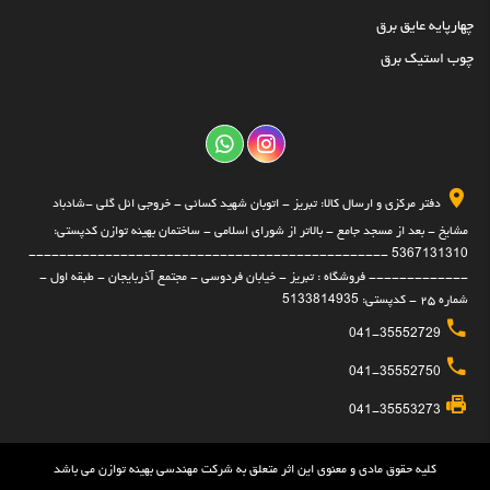
چهارپایه عایق برق
چوب استیک برق
دفتر مرکزی و ارسال کالا: تبریز - اتوبان شهید کسائی - خروجی ائل گلی -شادباد
مشایخ - بعد از مسجد جامع - بالاتر از شورای اسلامی - ساختمان بهینه توازن کدپستی:
5367131310 -----------------------------------------------
------------- فروشگاه : تبریز - خیابان فردوسی - مجتمع آذربایجان - طبقه اول -
شماره ۲۵ - کدپستی: 5133814935
041-35552729
041-35552750
041-35553273
کلیه حقوق مادی و معنوی این اثر متعلق به شرکت مهندسی بهینه توازن می باشد