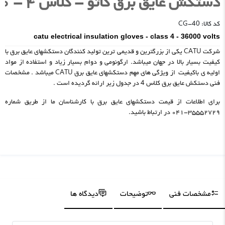
دستکش عایق برق کاتو - کلاس ۴ - ۳۶۰۰۰ ولت
کد کالا: CG-40
catu electrical insulation gloves - class 4 - 36000 volts
شرکت CATU یکی از بزرگترین و قدیمی ترین تولید کنندگان دستکشهای عایق برق با
کیفیت بسیار بالا در جهان میباشد. ارگونومی و دوام بسیار زیاد و استفاده از مواد
اولیه ی باکیفیت از ویژگی های مهم دستکشهای عایق برق CATU میباشد . مشخصات
فنی دستکش عایق برق کلاس 4 در جدول زیر ارائه گردیده است .
برای اطلاعات از قیمت دستکشهای عایق برق با کارشناسان ما از طریق شماره
۳۵۵۵۲۷۲۹-۰۴۱ در ارتباط باشید.
مشخصات فنی
توضیحات
دیدگاه ها